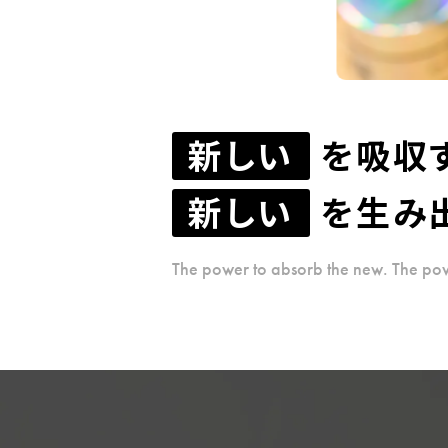
新しい
を吸収
新しい
を生み
The power to absorb the new. The pow