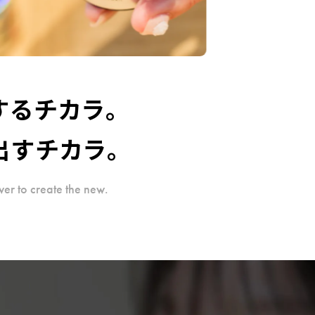
するチカラ。
出すチカラ。
er to create the new.